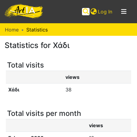
(current)
Log In
Communities
Home
Statistics
&
Statistics for Χάδι
Collections
Browse ArtIA
Total visits
views
Χάδι
38
Total visits per month
views