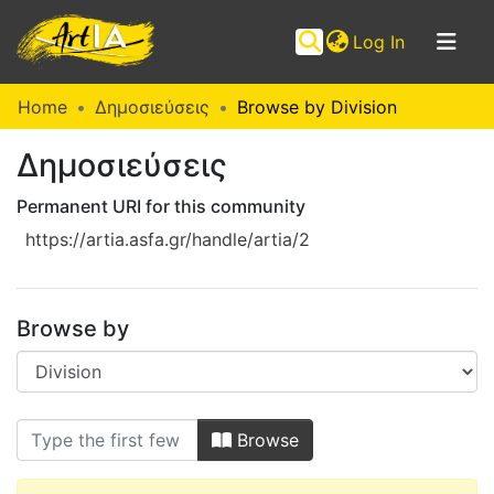
(current)
Log In
Communities
Home
Δημοσιεύσεις
Browse by Division
&
Δημοσιεύσεις
Collections
Browse ArtIA
Permanent URI for this community
https://artia.asfa.gr/handle/artia/2
Browse by
Browsing Δημοσιεύσεις by Division
Browse