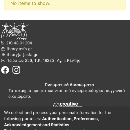
No items to show.
210 48 01 204
library.asfa.gr
library[at]asfa.gr
Πειραιώς 256, Τ.Κ. 18233, Αγ. Ι. Ρέντης
Πνευματικά Δικαιώματα
Τα τεκμήρια προστατεύονται από πνευματικά ή/και συγγενικά
δικαιώματα.
We collect and process your personal information for the
210 38 97 109
following purposes:
Authentication, Preferences,
www.asfa.gr
Acknowledgement and Statistics
.
Πατησίων 42, Τ.Κ. 10682, Αθήνα