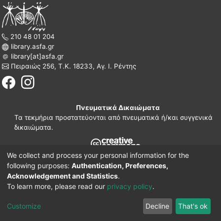
210 48 01 204
library.asfa.gr
library[at]asfa.gr
Πειραιώς 256, Τ.Κ. 18233, Αγ. Ι. Ρέντης
Πνευματικά Δικαιώματα
Τα τεκμήρια προστατεύονται από πνευματικά ή/και συγγενικά
δικαιώματα.
We collect and process your personal information for the
210 38 97 109
following purposes:
Authentication, Preferences,
www.asfa.gr
Acknowledgement and Statistics
.
Πατησίων 42, Τ.Κ. 10682, Αθήνα
To learn more, please read our
privacy policy
.
DSpace software
© 2002-2026
LYRASIS.
Implementation ELiDOC
Customize
Decline
That's ok
Cookie settings
Privacy policy