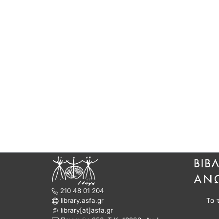
210 48 01 204
library.asfa.gr
Τα 
library[at]asfa.gr