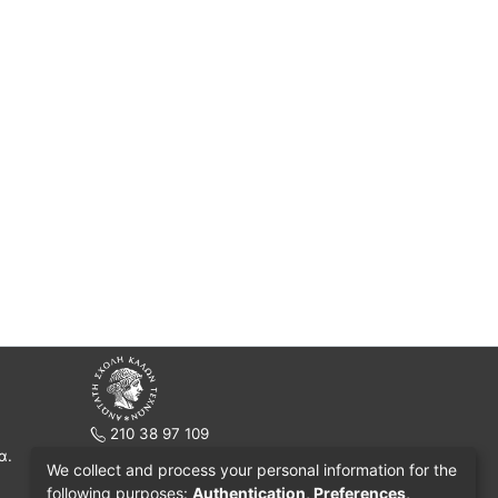
210 38 97 109
α.
www.asfa.gr
We collect and process your personal information for the
Πατησίων 42, Τ.Κ. 10682, Αθήνα
following purposes:
Authentication, Preferences,