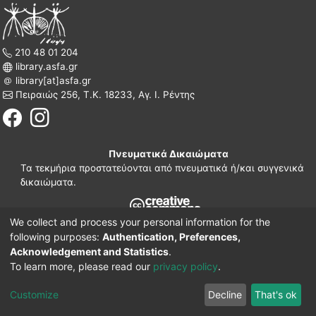
210 48 01 204
library.asfa.gr
library[at]asfa.gr
Πειραιώς 256, Τ.Κ. 18233, Αγ. Ι. Ρέντης
Πνευματικά Δικαιώματα
Τα τεκμήρια προστατεύονται από πνευματικά ή/και συγγενικά
δικαιώματα.
We collect and process your personal information for the
210 38 97 109
following purposes:
Authentication, Preferences,
www.asfa.gr
Acknowledgement and Statistics
.
Πατησίων 42, Τ.Κ. 10682, Αθήνα
To learn more, please read our
privacy policy
.
DSpace software
© 2002-2026
LYRASIS.
Implementation ELiDOC
Customize
Decline
That's ok
Cookie settings
Privacy policy