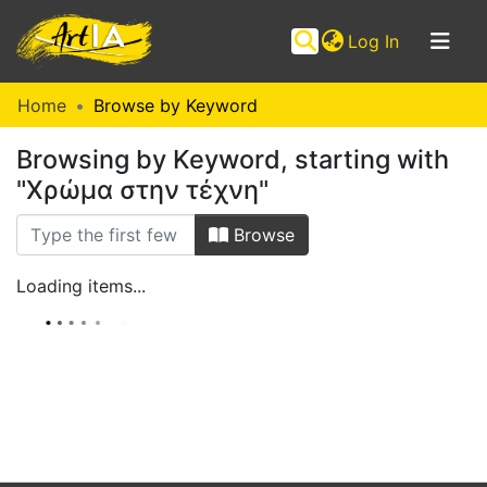
(current)
Log In
Communities
Home
Browse by Keyword
&
Browsing by Keyword, starting with
Collections
"Χρώμα στην τέχνη"
Browse ArtIA
Browse
Loading items...