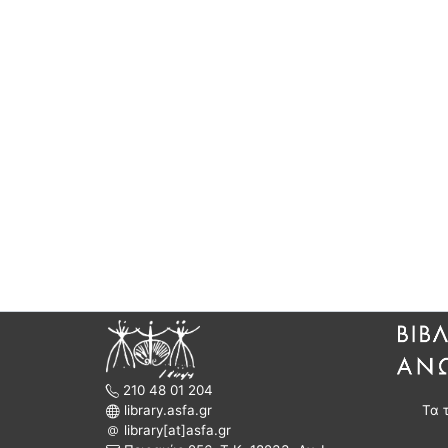
210 48 01 204
library.asfa.gr
Τα 
library[at]asfa.gr