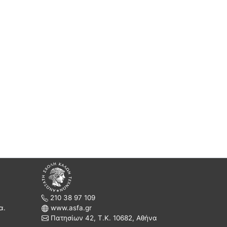
210 38 97 109
α.
www.asfa.gr
Πατησίων 42, Τ.Κ. 10682, Αθήνα