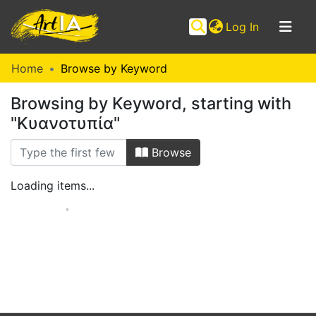
(current)
Log In
Communities
Home
Browse by Keyword
&
Browsing by Keyword, starting with
Collections
"Κυανοτυπία"
Browse ArtIA
Browse
Loading items...