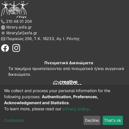
210 48 01 204
library.asfa.gr
library[at]asfa.gr
Πειραιώς 256, Τ.Κ. 18233, Αγ. Ι. Ρέντης
Πνευματικά Δικαιώματα
Τα τεκμήρια προστατεύονται από πνευματικά ή/και συγγενικά
δικαιώματα.
We collect and process your personal information for the
210 38 97 109
following purposes:
Authentication, Preferences,
www.asfa.gr
Acknowledgement and Statistics
.
Πατησίων 42, Τ.Κ. 10682, Αθήνα
To learn more, please read our
privacy policy
.
DSpace software
© 2002-2026
LYRASIS.
Implementation ELiDOC
Customize
Decline
That's ok
Cookie settings
Privacy policy