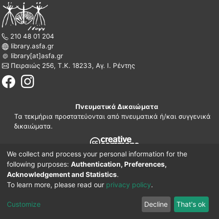
210 48 01 204
library.asfa.gr
library[at]asfa.gr
Πειραιώς 256, Τ.Κ. 18233, Αγ. Ι. Ρέντης
Πνευματικά Δικαιώματα
Τα τεκμήρια προστατεύονται από πνευματικά ή/και συγγενικά
δικαιώματα.
We collect and process your personal information for the
210 38 97 109
following purposes:
Authentication, Preferences,
www.asfa.gr
Acknowledgement and Statistics
.
Πατησίων 42, Τ.Κ. 10682, Αθήνα
To learn more, please read our
privacy policy
.
DSpace software
© 2002-2026
LYRASIS.
Implementation ELiDOC
Customize
Decline
That's ok
Cookie settings
Privacy policy