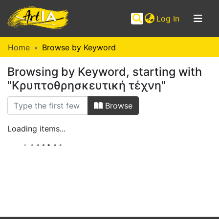
(current)
Log In
Communities
Home
Browse by Keyword
&
Browsing by Keyword, starting with
Collections
"Κρυπτοθρησκευτική τέχνη"
Browse ArtIA
Browse
Loading items...