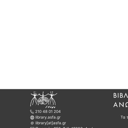
210 48 01 204
library.asfa.gr
Τα 
library[at]asfa.gr