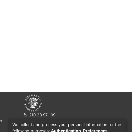
210 38 97 109
α.
www.asfa.gr
We collect and process your personal information for the
Πατησίων 42, Τ.Κ. 10682, Αθήνα
following purposes:
Authentication, Preferences,