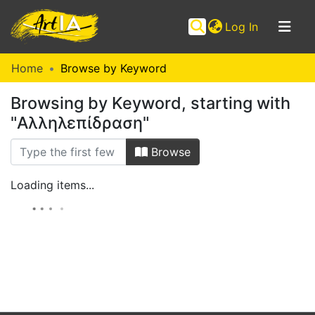
(current)
Log In
Communities
Home
Browse by Keyword
&
Browsing by Keyword, starting with
Collections
"Αλληλεπίδραση"
Browse ArtIA
Browse
Loading items...