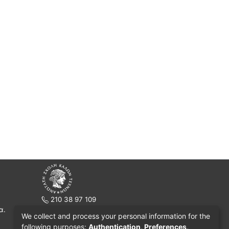
210 38 97 109
α.
www.asfa.gr
We collect and process your personal information for the
Πατησίων 42, Τ.Κ. 10682, Αθήνα
following purposes:
Authentication, Preferences,