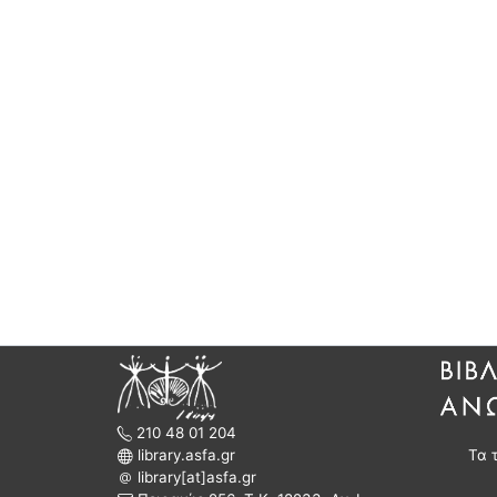
210 48 01 204
library.asfa.gr
Τα 
library[at]asfa.gr