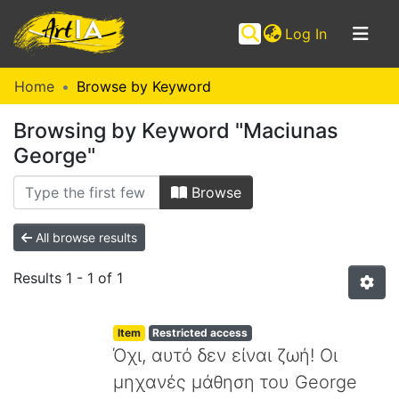
(current)
Log In
Communities
Home
Browse by Keyword
&
Browsing by Keyword "Maciunas
Collections
George"
Browse ArtIA
Browse
All browse results
Results
1 - 1 of 1
Item
Restricted access
Όχι, αυτό δεν είναι ζωή! Οι
μηχανές μάθηση του George