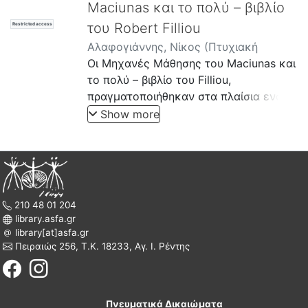
Maciunas και το πολύ – βιβλίο
του Robert Filliou
Restricted access
Αλαφογιάννης, Νίκος
(
Πτυχιακή
εργασία
Οι Μηχανές Μάθησης του Maciunas και
,
2019
)
το πολύ – βιβλίο του Filliou,
πραγματοποιήθηκαν στα πλαίσια ενός
μεγάλου φάσματος δραστηριοτήτων με
Show more
το όνομα Fluxus. Το Fluxus,
δημιουργήθηκε για να διευρύνει τα όρια
αυτού που ονομάζεται τέχνη, ώστε να
πλησιάσει αποτελεσματικότερα την
ρέουσα καθημερινή πραγματικότητα.
210 48 01 204
Τα μέλη του, διαφορετικών
library.asfa.gr
εθνικοτήτων, φύλων, φυλών,
library[at]asfa.gr
χρησιμοποιούσαν ποικίλα εκφραστικά
Πειραιώς 256, Τ.Κ. 18233, Αγ. Ι. Ρέντης
μέσα, συνδυάζοντας διάφορες μορφές
τέχνης και αναδεικνύοντας νέους
τρόπους εικαστικής δράσης. Το
Πνευματικά Δικαιώματα