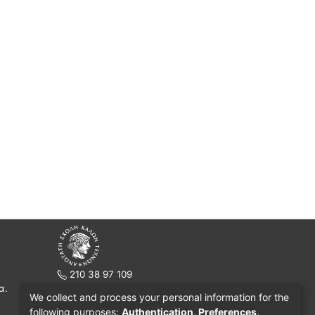
210 38 97 109
α.
www.asfa.gr
We collect and process your personal information for the
Πατησίων 42, Τ.Κ. 10682, Αθήνα
following purposes:
Authentication, Preferences,