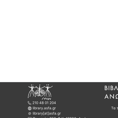
210 48 01 204
library.asfa.gr
Τα 
library[at]asfa.gr