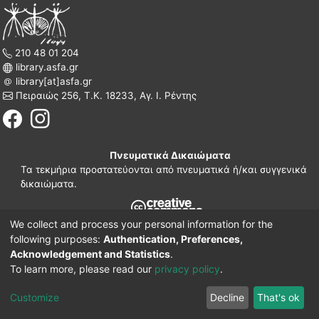
210 48 01 204
library.asfa.gr
library[at]asfa.gr
Πειραιώς 256, Τ.Κ. 18233, Αγ. Ι. Ρέντης
Πνευματικά Δικαιώματα
Τα τεκμήρια προστατεύονται από πνευματικά ή/και συγγενικά
δικαιώματα.
We collect and process your personal information for the
210 38 97 109
following purposes:
Authentication, Preferences,
www.asfa.gr
Acknowledgement and Statistics
.
Πατησίων 42, Τ.Κ. 10682, Αθήνα
To learn more, please read our
privacy policy
.
DSpace software
© 2002-2026
LYRASIS.
Implementation ELiDOC
Customize
Decline
That's ok
Cookie settings
Privacy policy