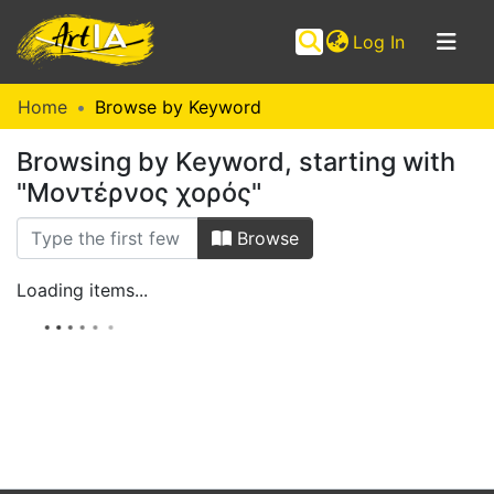
(current)
Log In
Communities
Home
Browse by Keyword
&
Browsing by Keyword, starting with
Collections
"Μοντέρνος χορός"
Browse ArtIA
Browse
Loading items...