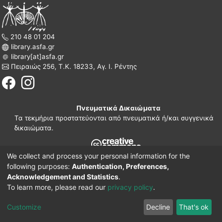
210 48 01 204
library.asfa.gr
library[at]asfa.gr
Πειραιώς 256, Τ.Κ. 18233, Αγ. Ι. Ρέντης
Πνευματικά Δικαιώματα
Τα τεκμήρια προστατεύονται από πνευματικά ή/και συγγενικά
δικαιώματα.
We collect and process your personal information for the
210 38 97 109
following purposes:
Authentication, Preferences,
www.asfa.gr
Acknowledgement and Statistics
.
Πατησίων 42, Τ.Κ. 10682, Αθήνα
To learn more, please read our
privacy policy
.
DSpace software
© 2002-2026
LYRASIS.
Implementation ELiDOC
Customize
Decline
That's ok
Cookie settings
Privacy policy