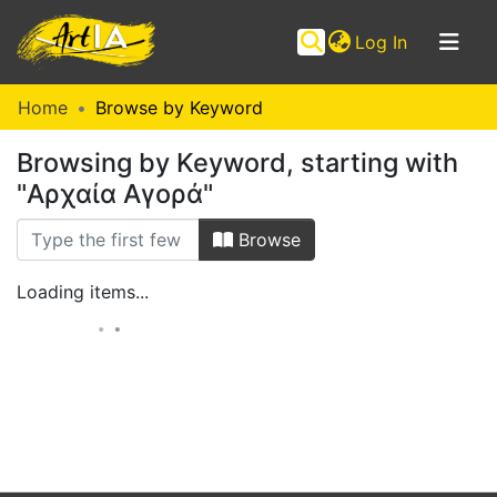
(current)
Log In
Communities
Home
Browse by Keyword
&
Browsing by Keyword, starting with
Collections
"Αρχαία Αγορά"
Browse ArtIA
Browse
Loading items...