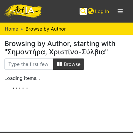
(current)
Log In
Communities
Home
Browse by Author
&
Browsing by Author, starting with
Collections
"Σημαντήρα, Χριστίνα-Σύλβια"
Browse ArtIA
Browse
Loading items...