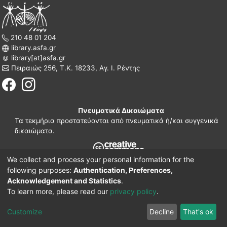
210 48 01 204
library.asfa.gr
library[at]asfa.gr
Πειραιώς 256, Τ.Κ. 18233, Αγ. Ι. Ρέντης
Πνευματικά Δικαιώματα
Τα τεκμήρια προστατεύονται από πνευματικά ή/και συγγενικά
δικαιώματα.
We collect and process your personal information for the
210 38 97 109
following purposes:
Authentication, Preferences,
www.asfa.gr
Acknowledgement and Statistics
.
Πατησίων 42, Τ.Κ. 10682, Αθήνα
To learn more, please read our
privacy policy
.
DSpace software
© 2002-2026
LYRASIS.
Implementation ELiDOC
Customize
Decline
That's ok
Cookie settings
Privacy policy