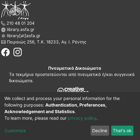
210 48 01 204
library.asfa.gr
library[at]asfa.gr
Πειραιώς 256, Τ.Κ. 18233, Αγ. Ι. Ρέντης
Πνευματικά Δικαιώματα
Τα τεκμήρια προστατεύονται από πνευματικά ή/και συγγενικά
δικαιώματα.
We collect and process your personal information for the
210 38 97 109
following purposes:
Authentication, Preferences,
www.asfa.gr
Acknowledgement and Statistics
.
Πατησίων 42, Τ.Κ. 10682, Αθήνα
To learn more, please read our
privacy policy
.
DSpace software
© 2002-2026
LYRASIS.
Implementation ELiDOC
Customize
Decline
That's ok
Cookie settings
Privacy policy