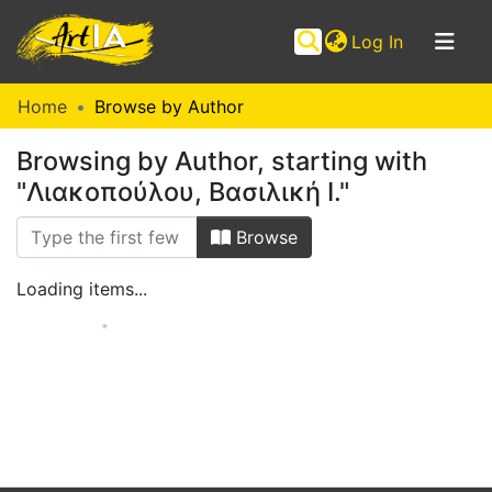
(current)
Log In
Communities
Home
Browse by Author
&
Browsing by Author, starting with
Collections
"Λιακοπούλου, Βασιλική I."
Browse ArtIA
Browse
Loading items...